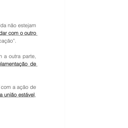
da não estejam 
ar com o outro 
cação”.
 a outra parte, 
lamentação de 
 pode ser proposta, cumulada ou não com a ação de 
a união estável
, 