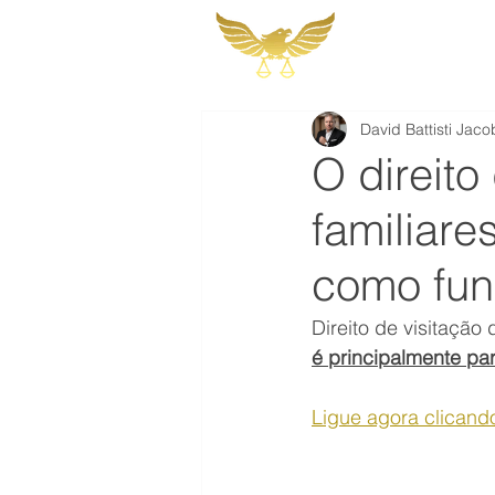
Martins, Jacob
Sociedade de A
David Battisti Jaco
O direito
familiare
como fun
Direito de visitação 
é principalmente par
Ligue agora clicando