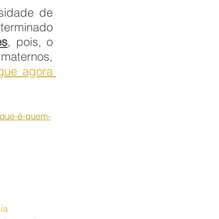
idade de 
amamentação, a visitação poderá ser feita em determinado 
es
, pois, o 
maternos, 
gue agora 
o-que-é-quem-
ia 