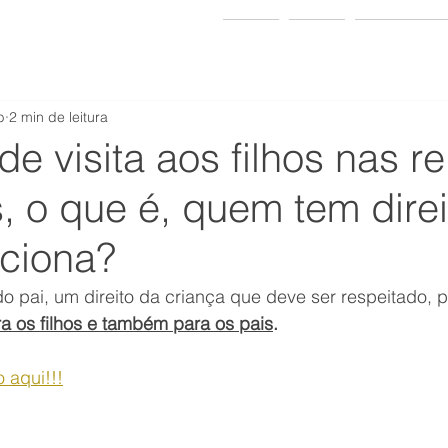
 & Ponath
dvogados
Home
Sobre
Área de Atu
b
2 min de leitura
 de visita aos filhos nas r
s, o que é, quem tem direi
ciona?
do pai, um direito da criança que deve ser respeitado, po
a os filhos e também para os pais
.
 aqui!!!