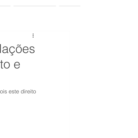
ação
Vamos conversar?
Notícias
elações
to e
is este direito 