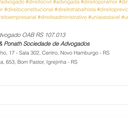
#advogado
#direitocivil
#advogada
#direitoporamor
#di
or
#direitoconstitucional
#direitotrabalhista
#direitoprevi
reitoempresarial
#direitoadministrativo
#uniaoestavel
#u
Advogado OAB RS 107.013
 & Ponath Sociedade de Advogados
ho, 17 - Sala 302, Centro, Novo Hamburgo - RS
a, 653, Bom Pastor, Igrejinha - RS