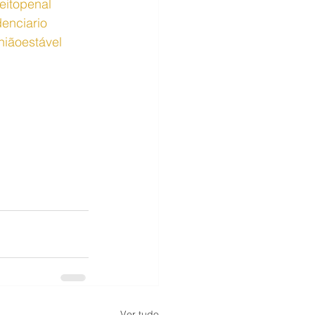
reitopenal
denciario
niãoestável
Ver tudo