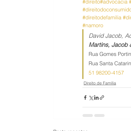
#direito
#advocacia
#direitodoconsumid
#
direitodefamilia
#di
#namoro
David Jacob, 
Martins, Jacob
Rua Gomes Portin
Rua Santa Catarin
51 98200-4157
Direito de Família