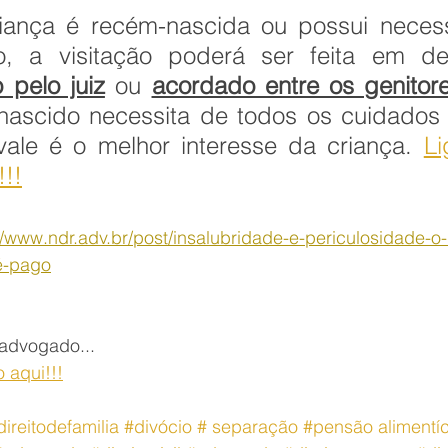
iança é recém-nascida ou possui necess
o pelo juiz
 ou 
acordado entre os genitor
ascido necessita de todos os cuidados 
vale é o melhor interesse da criança.
Li
!!!
//www.ndr.adv.br/post/insalubridade-e-periculosidade-
é-pago
advogado...
 aqui!!!
direitodefamilia
#divócio
 # separação 
#pensão
 alimentíc