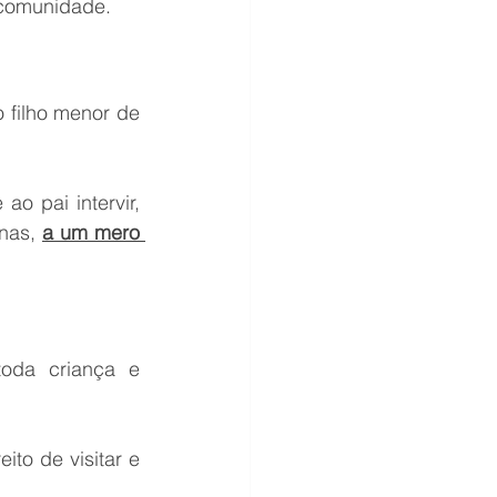
e comunidade.
 filho menor de 
o pai intervir, 
nas, 
a um mero 
oda criança e 
to de visitar e 