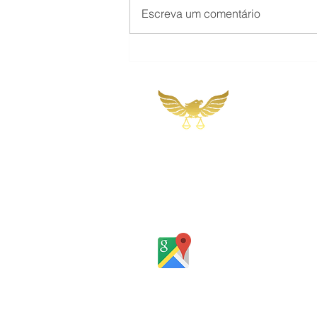
Escreva um comentário
Quem abandona o lar perde
o direito à pensão
alimentícia?
Martins, Jacob & Ponath
Sociedade de Advogados
Rua Gomes Portinho, 17 - Sala 
Rio Grande do Sul - Brasil
Rua Santa Catarina, 653, Bom Past
Rio Grande do Sul - Brasil