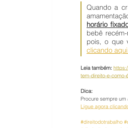
Quando a cr
horário fixad
bebê recém-n
pois, o que 
clicando aqui
Leia também: 
https:
tem-direito-e-como-
Dica:
Procure sempre um 
Ligue agora clicando
#direitodotrabalho
#