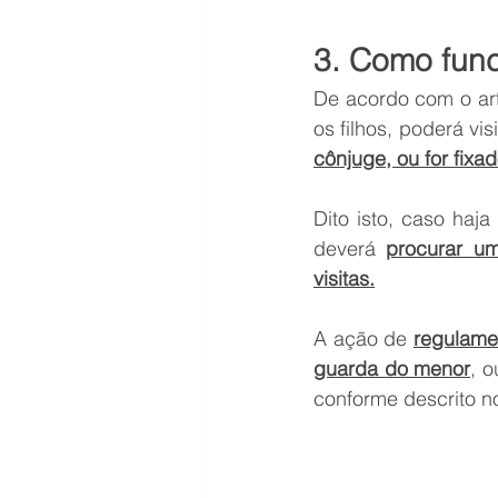
3. Como fun
De acordo com o art
os filhos, poderá vi
cônjuge, ou for fixad
Dito isto, caso haja
deverá 
procurar u
visitas.
A ação de 
regulame
guarda do menor
, o
conforme descrito no