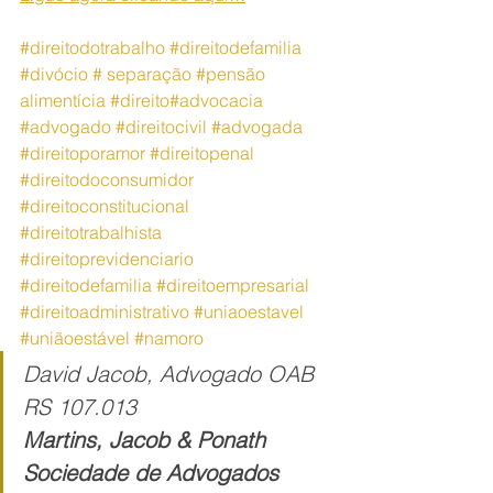
#direitodotrabalho
#direitodefamilia
#divócio
 # separação 
#pensão
alimentícia 
#direito
#advocacia
#advogado
#direitocivil
#advogada
#direitoporamor
#direitopenal
#direitodoconsumidor
#direitoconstitucional
#direitotrabalhista
#direitoprevidenciario
#
direitodefamilia
#direitoempresarial
#direitoadministrativo
#uniaoestavel
#uniãoestável
#namoro
David Jacob, Advogado OAB 
RS 107.013
Martins, Jacob & Ponath 
Sociedade de Advogados