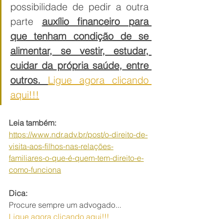
possibilidade de pedir a outra 
parte 
auxílio financeiro para 
que tenham condição de se 
alimentar, se vestir, estudar, 
cuidar da própria saúde, entre 
outros. 
Ligue agora clicando 
aqui!!!
Leia também: 
https://www.ndr.adv.br/post/o-direito-de-
visita-aos-filhos-nas-relações-
familiares-o-que-é-quem-tem-direito-e-
como-funciona
Dica:
Procure sempre um advogado...
Ligue agora clicando aqui!!!