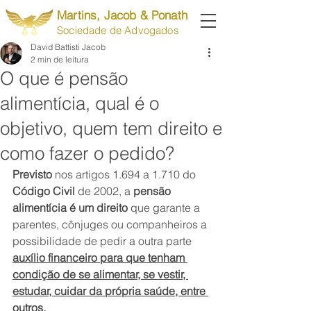
Martins, Jacob & Ponath
Sociedade de Advogados
David Battisti Jacob
2 min de leitura
O que é pensão
alimentícia, qual é o
objetivo, quem tem direito e
como fazer o pedido?
Previsto
 nos artigos 1.694 a 1.710 do 
Código Civil
 de 2002, a 
pensão 
alimentícia é um direito
 que garante a 
parentes, cônjuges ou companheiros a 
possibilidade de pedir a outra parte 
auxílio financeiro para que tenham 
condição de se alimentar, se vestir, 
estudar, cuidar da própria saúde, entre 
outros.