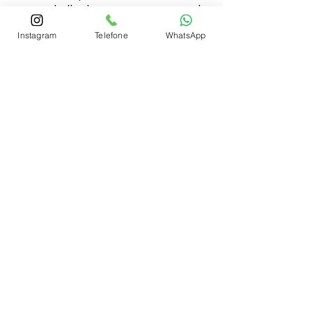
um trabalhador apenas porque ele
tem um processo trabalhista, essa
Instagram
Telefone
WhatsApp
empresa poderá inclusive ser
processada por danos morais.
- Marcus Nunes
​“
Simplesmente a melhor
equipe, atenciosos do
início ao fim, certamente
​”
a melhor escolha!