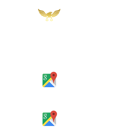
Martins, Jacob & Ponath
Sociedade de Advogados
Rua Gomes Portinho, 17 - Sala 302,
Centro, Novo Hamburgo
Rio Grande do Sul - Brasil
Rua Santa Catarina, 653, Bom Pastor,
Igrejinha
Rio Grande do Sul - Brasil
Horário de atendimento: