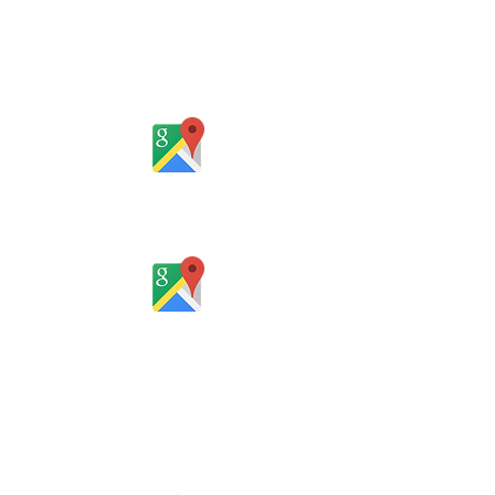
Sociedade de Advogados
Rua Gomes Portinho, 17 - Sala 302,
Centro, Novo Hamburgo
Rio Grande do Sul - Brasil
Rua Santa Catarina, 653, Bom Pastor,
Igrejinha
Rio Grande do Sul - Brasil
Horário de atendimento:
De segunda a sexta-feira, das 8 às
12h e das 13 às 18h
SERVIÇO ON-LINE 24 HORAS
SE PREFERIR, ENVIE UM E-MAIL