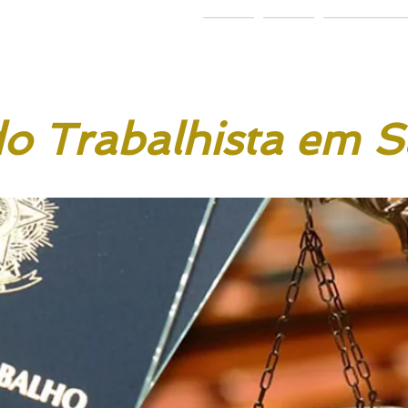
 & Ponath
dvogados
Home
Sobre
Área de Atu
o Trabalhista em S