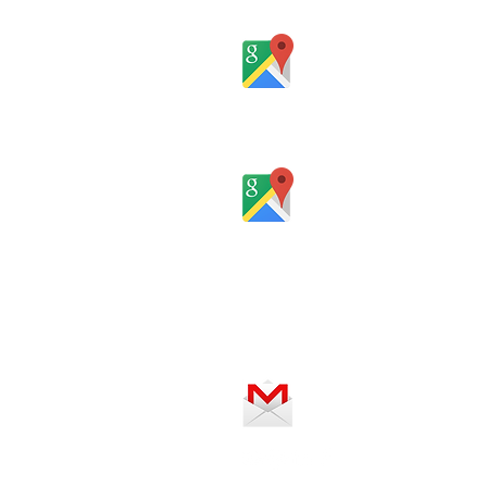
Rio Grande do Sul - Brasil
Rua Santa Catarina, 653, Bom Past
Rio Grande do Sul - Brasil
Horário de atendimento:
De segunda a sexta-feira, das 8 
SERVIÇO ON-LINE 24 HORAS
SE PREFERIR, ENVIE UM E-MAIL