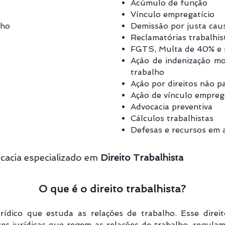
Acúmulo de função
Vínculo empregatício
lho
Demissão por justa cau
Reclamatórias trabalhis
FGTS, Multa de 40% e
Ação de indenização mo
trabalho
Ação
por direitos não p
Ação de vínculo empreg
Advocacia preventiva
Cálculos trabalhistas
Defesas e recursos em a
cacia especializado em
Direito Trabalhista
O que é o direito trabalhista?
urídico que estuda as relações de trabalho. Esse dire
tes jurídicas que regem as relações de trabalho, regula