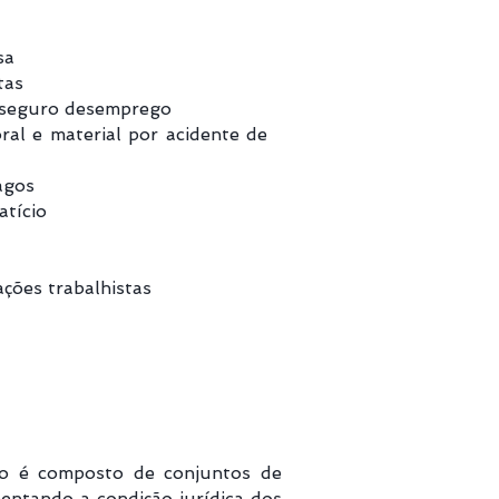
sa
tas
 seguro desemprego
ral e material por acidente de
agos
atício
ções trabalhistas
ito é composto de conjuntos de
mentando a condição jurídica dos