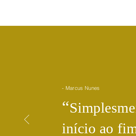
- Marcus Nunes
​“
Simplesmen
início ao fi