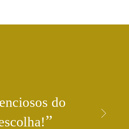
enciosos do
​”
escolha!