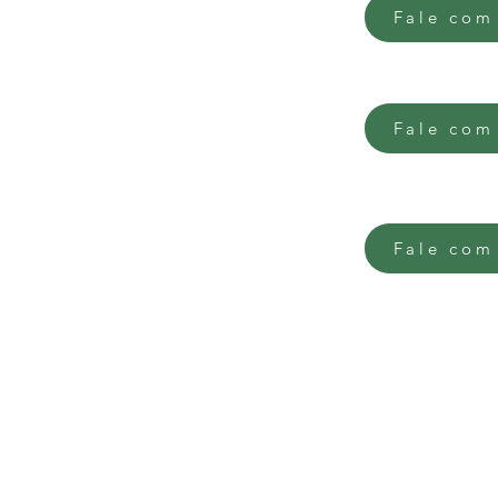
Fale com
or, Igrejinha
Fale com
Fale com
às 12h e das 13 às 18h