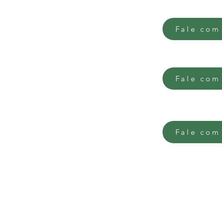
302, Centro, Novo Hamburgo
Fale com
or, Igrejinha
Fale com
Fale com
às 12h e das 13 às 18h