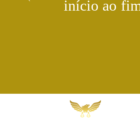
início ao fi
Martins, Jacob & Ponath
Sociedade de Advogados