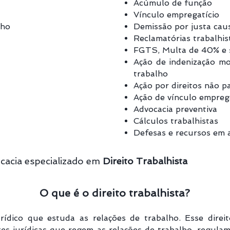
Acúmulo de função
Vínculo empregatício
lho
Demissão por justa cau
Reclamatórias trabalhis
FGTS, Multa de 40% e
Ação de indenização mo
trabalho
Ação
por direitos não p
Ação de vínculo empreg
Advocacia preventiva
Cálculos trabalhistas
Defesas e recursos em a
cacia especializado em
Direito Trabalhista
O que é o direito trabalhista?
urídico que estuda as relações de trabalho. Esse dire
tes jurídicas que regem as relações de trabalho, regula