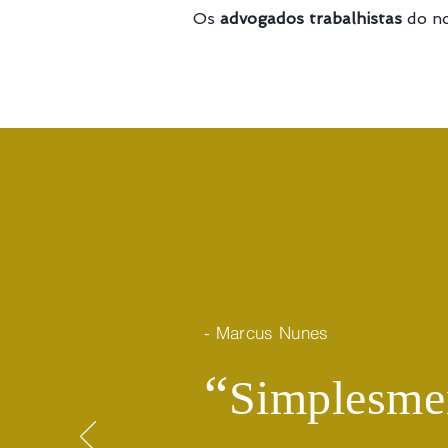
Os
advogados trabalhistas
do no
- Marcus Nunes
​“
Simplesmen