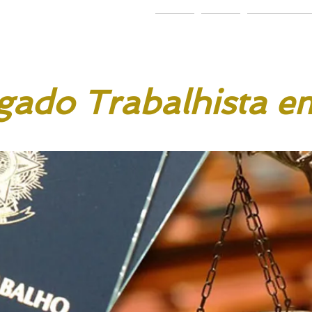
 & Ponath
dvogados
Home
Sobre
Área de Atu
ado Trabalhista em