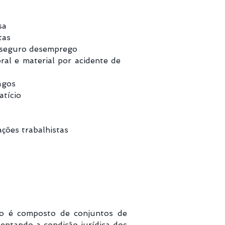
sa
tas
 seguro desemprego
ral e material por acidente de
agos
atício
ções trabalhistas
ito é composto de conjuntos de
mentando a condição jurídica dos