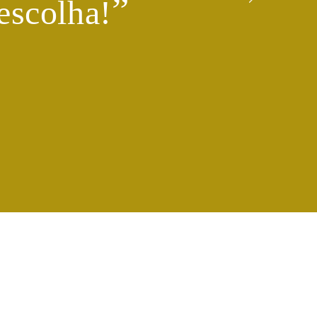
​”
escolha!