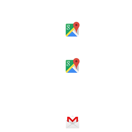
Rua Gomes Portinho, 17 - Sala 
Rio Grande do Sul - Brasil
Rua Santa Catarina, 653, Bom Past
Rio Grande do Sul - Brasil
Horário de atendimento:
De segunda a sexta-feira, das 8 
SERVIÇO ON-LINE 24 HORAS
SE PREFERIR, ENVIE UM E-MAIL