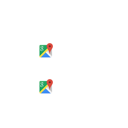
Martins, Jacob & Ponath
Sociedade de Advogados
Rua Gomes Portinho, 17 - Sala 302,
Centro, Novo Hamburgo
Rio Grande do Sul - Brasil
Rua Santa Catarina, 653, Bom Pastor,
Igrejinha
Rio Grande do Sul - Brasil
Horário de atendimento:
De segunda a sexta-feira, das 8 às
12h e das 13 às 18h
SERVIÇO ON-LINE 24 HORAS