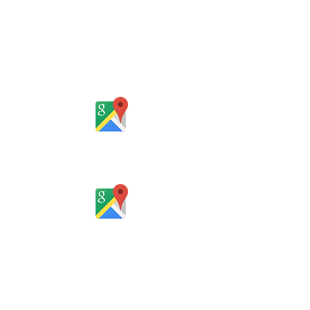
Martins, Jacob & Ponath
Sociedade de Advogados
Rua Gomes Portinho, 17 - Sala 302,
Centro, Novo Hamburgo
Rio Grande do Sul - Brasil
Rua Santa Catarina, 653, Bom Pastor,
Igrejinha
Rio Grande do Sul - Brasil
Horário de atendimento:
De segunda a sexta-feira, das 8 às
12h e das 13 às 18h
SERVIÇO ON-LINE 24 HORAS