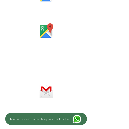
Rua Santa Catarina, 653, Bom Pastor,
Igrejinha
Rio Grande do Sul - Brasil
Horário de atendimento:
De segunda a sexta-feira, das 8 às
12h e das 13 às 18h
SERVIÇO ON-LINE 24 HORAS
SE PREFERIR, ENVIE UM E-MAIL
Fale com um Especialista