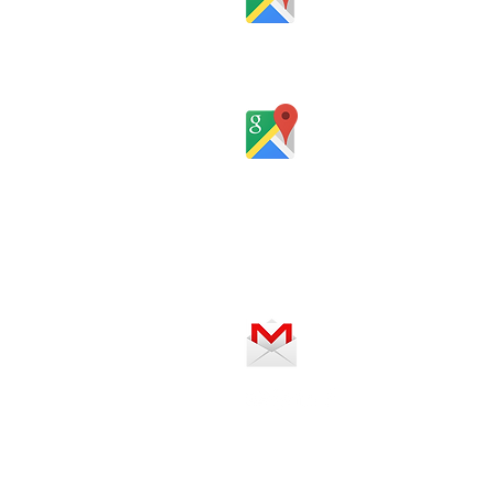
Rua Santa Catarina, 653, Bom Past
Rio Grande do Sul - Brasil
Horário de atendimento:
De segunda a sexta-feira, das 8 
SERVIÇO ON-LINE 24 HORAS
SE PREFERIR, ENVIE UM E-MAIL
REGIÕES