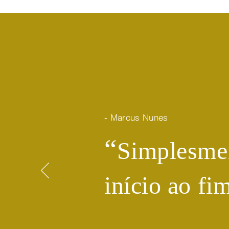
- Marcus Nunes
​“
Simplesmen
início ao fi