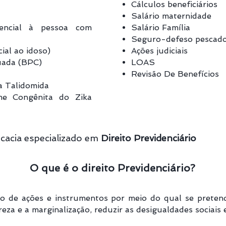
Cálculos beneficiários
Salário maternidade
tencial à pessoa com
Salário Família
Seguro-defeso pescado
ial ao idoso)
Ações judiciais
uada (BPC)
LOAS
Revisão De Benefícios
a Talidomida
me Congênita do Zika
cacia especializado em
Direito Previdenciário
O que é o direito Previdenciário?
to de ações e instrumentos por meio do qual se pretend
obreza e a marginalização, reduzir as desigualdades sociai