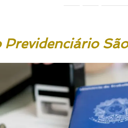
 & Ponath
dvogados
Home
Sobre
Área de Atu
Previdenciário Sã