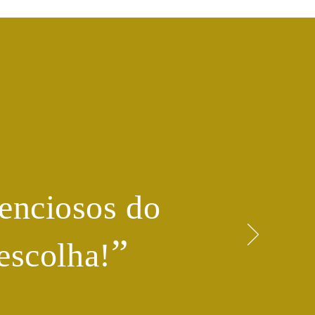
enciosos do
​”
escolha!