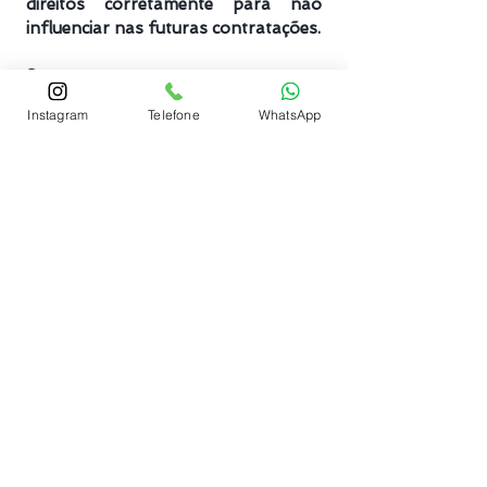
direitos corretamente para não
influenciar nas futuras contratações.
Se uma empresa recusar contratar
um trabalhador apenas porque ele
Instagram
Telefone
WhatsApp
tem um processo trabalhista, essa
empresa poderá inclusive ser
processada por danos morais.
- Marcus Nunes
​“
Simplesmente a melhor
equipe, atenciosos do
início ao fim, certamente
​”
a melhor escolha!