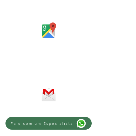
Rua Santa Catarina, 653, Bom Pastor,
Igrejinha
Rio Grande do Sul - Brasil
Horário de atendimento:
De segunda a sexta-feira, das 8 às
12h e das 13 às 18h
SERVIÇO ON-LINE 24 HORAS
SE PREFERIR, ENVIE UM E-MAIL
Fale com um Especialista