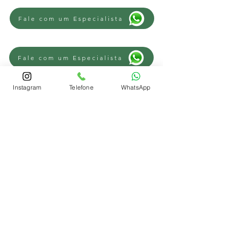
Fale com um Especialista
Fale com um Especialista
Instagram
Telefone
WhatsApp
REGIÕES
Advogado Trabalhista Novo Hamburgo
-
Advogado Trabalhista Campo Bom
-
Advogado Trabalhista Sapiranga
-
Advogado Trabalhista Parobé
-
Advogado Trabalhista Lomba Grande
-
Advogado Trabalhista São Leopoldo
-
Advogado Trabalhista Estância Velha
-
Advogado Trabalhista Portão
-
Advogado Trabalhista Ivoti
-
Advogado