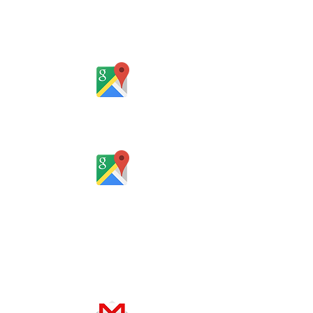
Rua Gomes Portinho, 17 - Sala 302,
Centro, Novo Hamburgo
Rio Grande do Sul - Brasil
Rua Santa Catarina, 653, Bom Pastor,
Igrejinha
Rio Grande do Sul - Brasil
Horário de atendimento:
De segunda a sexta-feira, das 8 às
12h e das 13 às 18h
SERVIÇO ON-LINE 24 HORAS
SE PREFERIR, ENVIE UM E-MAIL