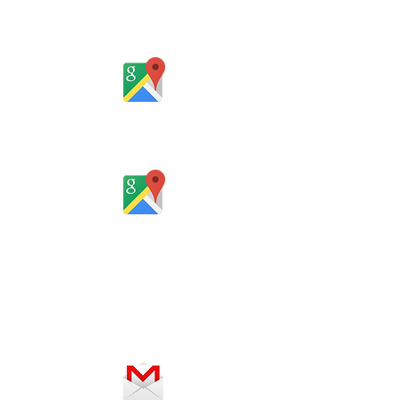
Rua Gomes Portinho, 17 - Sala 302,
Centro, Novo Hamburgo
Rio Grande do Sul - Brasil
Rua Santa Catarina, 653, Bom Pastor,
Igrejinha
Rio Grande do Sul - Brasil
Horário de atendimento:
De segunda a sexta-feira, das 8 às
12h e das 13 às 18h
SERVIÇO ON-LINE 24 HORAS
SE PREFERIR, ENVIE UM E-MAIL