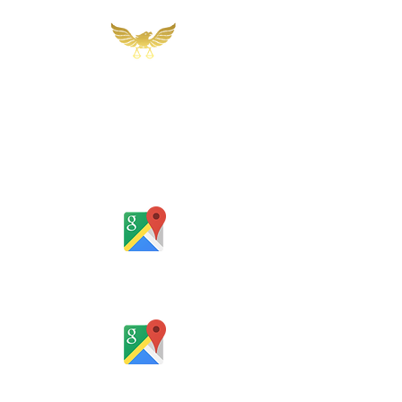
Martins, Jacob & Ponath
Sociedade de Advogados
Rua Gomes Portinho, 17 - Sala 302,
Centro, Novo Hamburgo
Rio Grande do Sul - Brasil
Rua Santa Catarina, 653, Bom Pastor,
Igrejinha
Rio Grande do Sul - Brasil
Horário de atendimento: