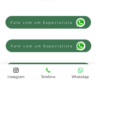
Fale com um Especialista
Fale com um Especialista
Fale com um Especialista
Instagram
Telefone
WhatsApp
REGIÕES
Advogado Trabalhista Novo Hamburgo
-
Advogado Trabalhista Campo Bom
-
Advogado Trabalhista Sapiranga
-