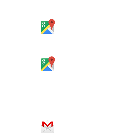
Rua Gomes Portinho, 17 - Sala 302,
Centro, Novo Hamburgo
Rio Grande do Sul - Brasil
Rua Santa Catarina, 653, Bom Pastor,
Igrejinha
Rio Grande do Sul - Brasil
Horário de atendimento:
De segunda a sexta-feira, das 8 às
12h e das 13 às 18h
SERVIÇO ON-LINE 24 HORAS
SE PREFERIR, ENVIE UM E-MAIL