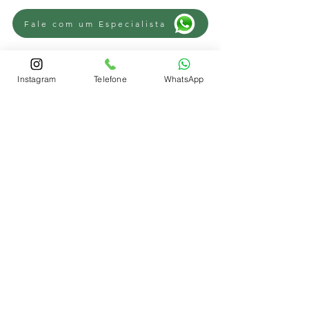
Fale com um Especialista
Instagram
Telefone
WhatsApp
REGIÕES
Advogado Trabalhista Novo Hamburgo
-
Advogado Trabalhista Campo Bom
-
Advogado Trabalhista Sapiranga
-
Advogado Trabalhista Parobé
-
Advogado Trabalhista Lomba Grande
-
Advogado Trabalhista São Leopoldo
-
Advogado Trabalhista Estância Velha
-
Advogado Trabalhista Portão
-
Advogado Trabalhista Ivoti
-
Advogado
Trabalhista Lindolfo Collor
-
Advogado
trabalhista Scharlau
-
Advogado
trabalhista Sapucaia do Sul
-
Advogado trabalhista Três Coroas
-