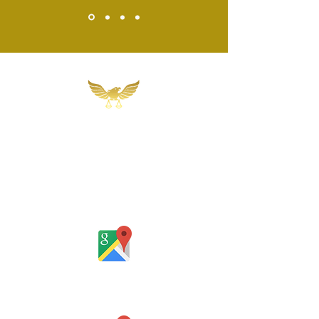
Martins, Jacob & Ponath
Sociedade de Advogados
Rua Gomes Portinho, 17 - Sala 302,
Centro, Novo Hamburgo
Rio Grande do Sul - Brasil
Rua Santa Catarina, 653, Bom Pastor,
Igrejinha
Rio Grande do Sul - Brasil