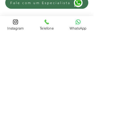
Fale com um Especialista
Instagram
Telefone
WhatsApp
REGIÕES
Advogado Trabalhista Novo Hamburgo
-
Advogado Trabalhista Campo Bom
-
Advogado Trabalhista Sapiranga
-
Advogado Trabalhista Parobé
-
Advogado Trabalhista Lomba Grande
-
Advogado Trabalhista São Leopoldo
-
Advogado Trabalhista Estância Velha
-
Advogado Trabalhista Portão
-
Advogado Trabalhista Ivoti
-
Advogado
Trabalhista Lindolfo Collor
-
Advogado
trabalhista Scharlau
-
Advogado
trabalhista Sapucaia do Sul
-
Advogado trabalhista Três Coroas
-
Advogado trabalhista Dois Irmãos
-
Advogado Trabalhista Esteio
-