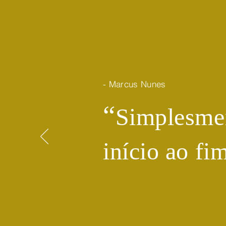
- Marcus Nunes
​“
Simplesmen
início ao fi