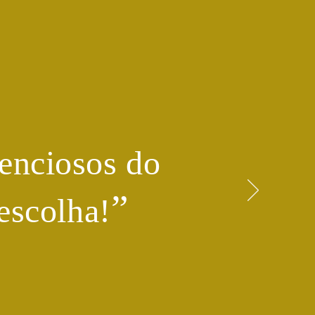
enciosos do
​”
escolha!