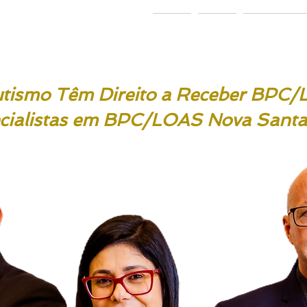
 & Ponath
dvogados
Home
Sobre
Área de Atu
utismo Têm Direito a Receber BPC
cialistas em BPC/LOAS Nova Santa