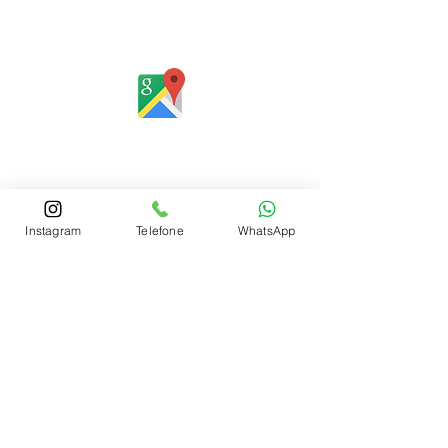
Rua Santa Catarina, 653, Bom Pastor,
Igrejinha
Rio Grande do Sul - Brasil
Horário de atendimento:
De segunda a sexta-feira, das 8 às
12h e das 13 às 18h
SERVIÇO ON-LINE 24 HORAS
Instagram
Telefone
WhatsApp
SE PREFERIR, ENVIE UM E-MAIL
Fale com um Especialista