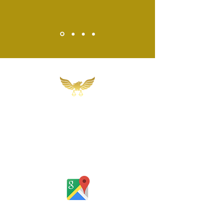
Martins, Jacob & Ponath
Sociedade de Advogados
Rua Gomes Portinho, 17 - Sala 302,
Centro, Novo Hamburgo
Rio Grande do Sul - Brasil
Rua Santa Catarina, 653, Bom Pastor,