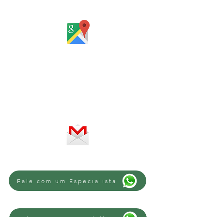
Igrejinha
Rio Grande do Sul - Brasil
Horário de atendimento:
De segunda a sexta-feira, das 8 às
12h e das 13 às 18h
SERVIÇO ON-LINE 24 HORAS
SE PREFERIR, ENVIE UM E-MAIL
Fale com um Especialista