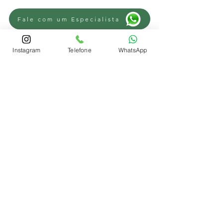
Fale com um Especialista
Instagram
Telefone
WhatsApp
Fale com um Especialista
Fale com um Especialista
REGIÕES
Advogado Trabalhista Novo Hamburgo
-
Advogado Trabalhista Campo Bom
-
Advogado Trabalhista Sapiranga
-
Advogado Trabalhista Parobé
-
Advogado Trabalhista Lomba Grande
-