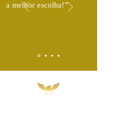
​”
a melhor escolha!
Martins, Jacob & Ponath
Sociedade de Advogados
Rua Gomes Portinho, 17 - Sala 302,
Centro, Novo Hamburgo