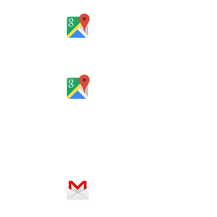
Rio Grande do Sul - Brasil
Rua Santa Catarina, 653, Bom Pastor,
Igrejinha
Rio Grande do Sul - Brasil
Horário de atendimento:
De segunda a sexta-feira, das 8 às
12h e das 13 às 18h
SERVIÇO ON-LINE 24 HORAS
SE PREFERIR, ENVIE UM E-MAIL