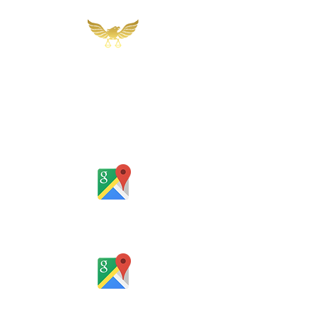
Martins, Jacob & Ponath
Sociedade de Advogados
Rua Gomes Portinho, 17 - Sala 302,
Centro, Novo Hamburgo
Rio Grande do Sul - Brasil
Rua Santa Catarina, 653, Bom Pastor,
Igrejinha
Rio Grande do Sul - Brasil
Horário de atendimento: