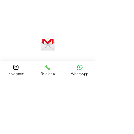
De segunda a sexta-feira, das 8 às
12h e das 13 às 18h
SERVIÇO ON-LINE 24 HORAS
SE PREFERIR, ENVIE UM E-MAIL
Fale com um Especialista
Instagram
Telefone
WhatsApp
Fale com um Especialista
Fale com um Especialista