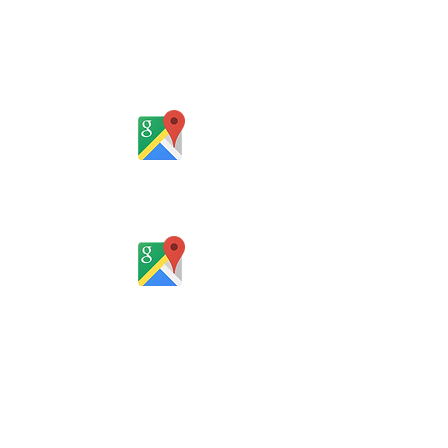
Sociedade de Advogados
Rua Gomes Portinho, 17 - Sala 302,
Centro, Novo Hamburgo
Rio Grande do Sul - Brasil
Rua Santa Catarina, 653, Bom Pastor,
Igrejinha
Rio Grande do Sul - Brasil
Horário de atendimento:
De segunda a sexta-feira, das 8 às
12h e das 13 às 18h
SERVIÇO ON-LINE 24 HORAS
SE PREFERIR, ENVIE UM E-MAIL