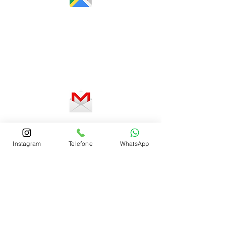
Horário de atendimento:
De segunda a sexta-feira, das 8 às
12h e das 13 às 18h
SERVIÇO ON-LINE 24 HORAS
SE PREFERIR, ENVIE UM E-MAIL
Instagram
Telefone
WhatsApp
Fale com um Especialista
Fale com um Especialista