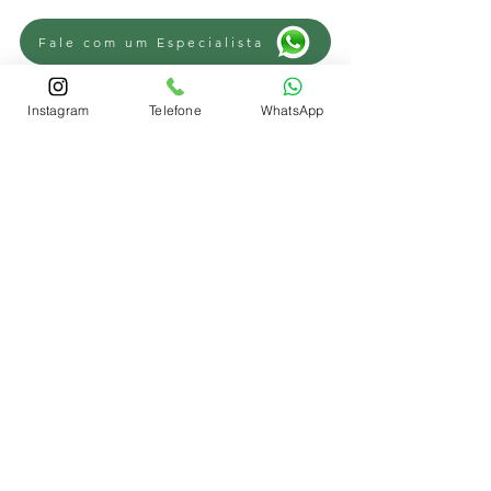
Fale com um Especialista
Instagram
Telefone
WhatsApp
Fale com um Especialista
Fale com um Especialista
REGIÕES
Advogado Trabalhista Novo Hamburgo
-
Advogado Trabalhista Campo Bom
-
Advogado Trabalhista Sapiranga
-
Advogado Trabalhista Parobé
-
Advogado Trabalhista Lomba Grande
-