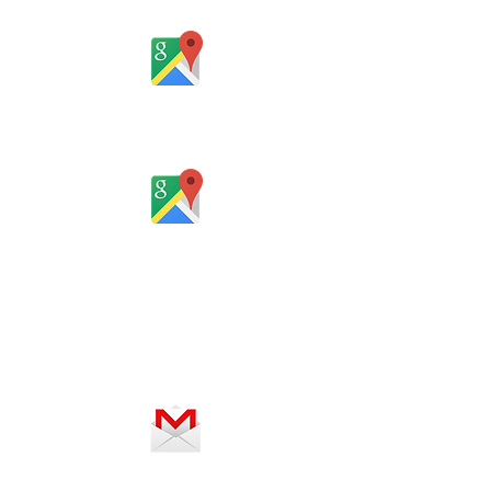
Rio Grande do Sul - Brasil
Rua Santa Catarina, 653, Bom Pastor,
Igrejinha
Rio Grande do Sul - Brasil
Horário de atendimento:
De segunda a sexta-feira, das 8 às
12h e das 13 às 18h
SERVIÇO ON-LINE 24 HORAS
SE PREFERIR, ENVIE UM E-MAIL