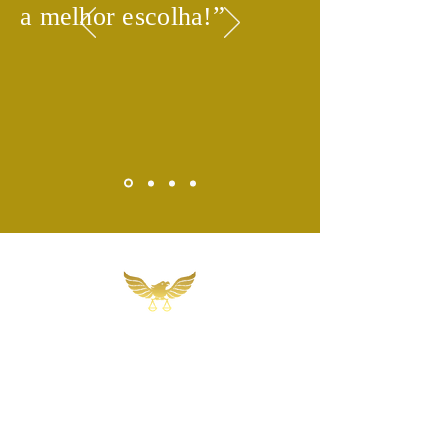
​”
a melhor escolha!
Martins, Jacob & Ponath
Sociedade de Advogados
Rua Gomes Portinho, 17 - Sala 302,
Centro, Novo Hamburgo