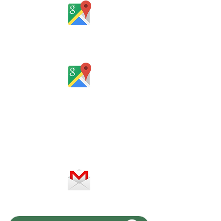
Rua Santa Catarina, 653, Bom Pastor,
Igrejinha
Rio Grande do Sul - Brasil
Horário de atendimento:
De segunda a sexta-feira, das 8 às
12h e das 13 às 18h
SERVIÇO ON-LINE 24 HORAS
SE PREFERIR, ENVIE UM E-MAIL