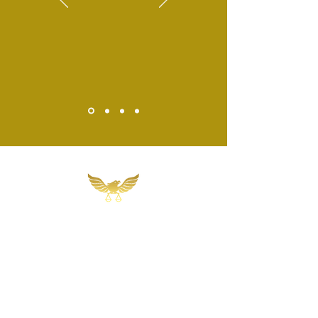
Martins, Jacob & Ponath
Sociedade de Advogados
Rua Gomes Portinho, 17 - Sala 302,
Centro, Novo Hamburgo
Rio Grande do Sul - Brasil