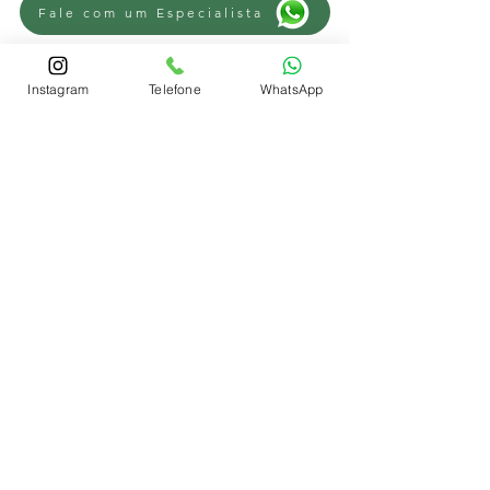
Fale com um Especialista
Instagram
Telefone
WhatsApp
Fale com um Especialista
Fale com um Especialista
REGIÕES
Advogado Trabalhista Novo Hamburgo
-
Advogado Trabalhista Campo Bom
-
Advogado Trabalhista Sapiranga
-
Advogado Trabalhista Parobé
-
Advogado Trabalhista Lomba Grande
-
Advogado Trabalhista São Leopoldo
-