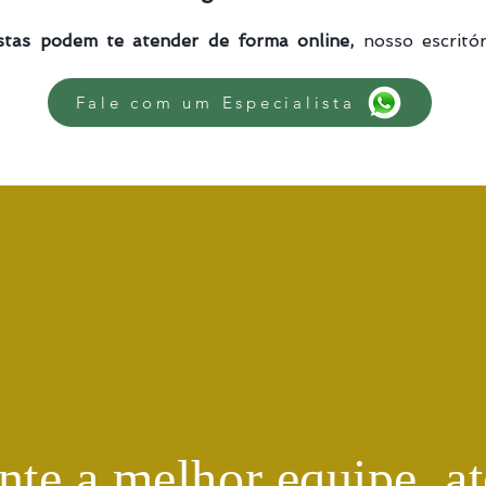
istas podem te atender de forma online,
nosso escritór
Fale com um Especialista
te a melhor equipe, at