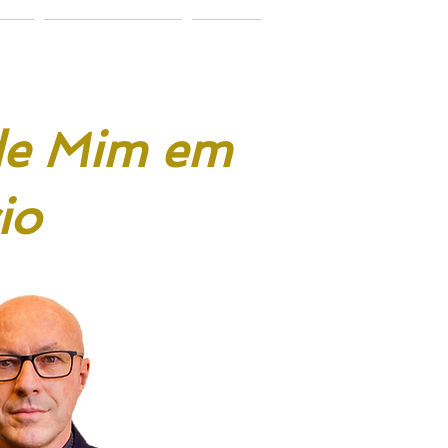
ação
Vamos conversar?
Notícias
 de Mim em
io