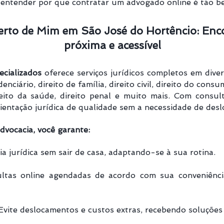
 entender por que contratar um advogado online é tão be
rto de Mim em São José do Hortêncio: Encon
próxima e acessível
cializados
oferece serviços jurídicos completos em divers
enciário​, direito de família, direito civil, direito do consu
direito da saúde, direito penal e muito mais. Com consu
entação jurídica de qualidade sem a necessidade de des
dvocacia, você garante:
a jurídica sem sair de casa, adaptando-se à sua rotina.
tas online agendadas de acordo com sua conveniência
vite deslocamentos e custos extras, recebendo soluções l