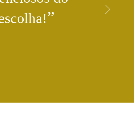
​”
escolha!