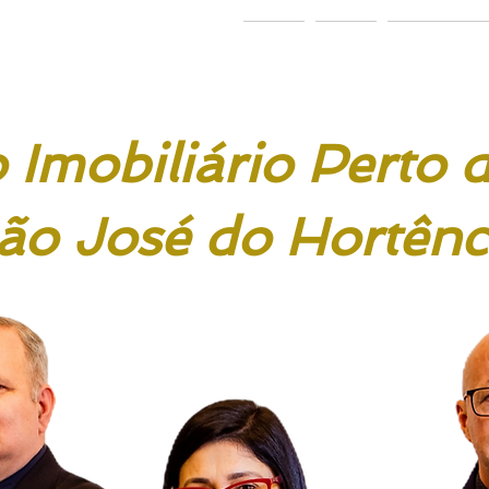
 & Ponath
dvogados
Home
Sobre
Área de Atu
Imobiliário Perto
ão José do Hortênc