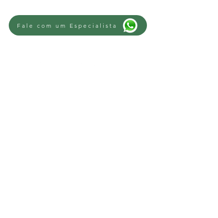
Fale com um Especialista
REGIÕES
Advogado Trabalhista Novo Hamburgo
-
Advogado Trabalhista Campo Bom
-
Advogado Trabalhista Sapiranga
-
Advogado Trabalhista Parobé
-
Advogado Trabalhista Lomba Grande
-
Advogado Trabalhista São Leopoldo
-
Advogado Trabalhista Estância Velha
-
Advogado Trabalhista Portão
-
Advogado Trabalhista Ivoti
-
Advogado
Trabalhista Lindolfo Collor
-
Advogado
trabalhista Scharlau
-
Advogado
trabalhista Sapucaia do Sul
-