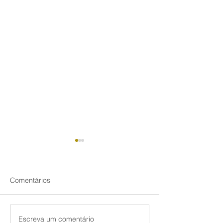
Comentários
Escreva um comentário
Fui demitido por Justa
Rescisão Contra