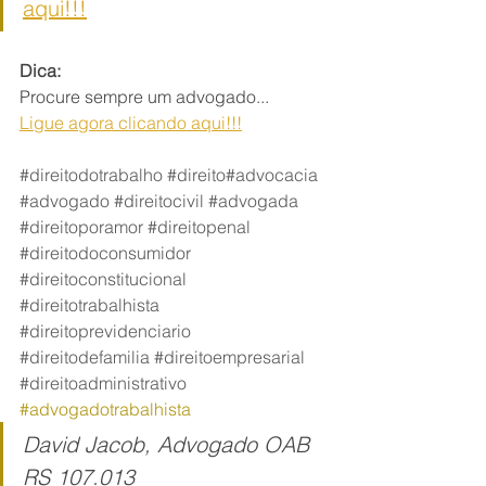
aqui!!!
Dica:
Procure sempre um advogado...
Ligue agora clicando aqui!!!
#direitodotrabalho
#direito
#advocacia
#advogado
#direitocivil
#advogada
#direitoporamor
#direitopenal
#direitodoconsumidor
#direitoconstitucional
#direitotrabalhista
#direitoprevidenciario
#
direitodefamilia
#direitoempresarial
#direitoadministrativo
#advogadotrabalhista
David Jacob, Advogado OAB 
RS 107.013