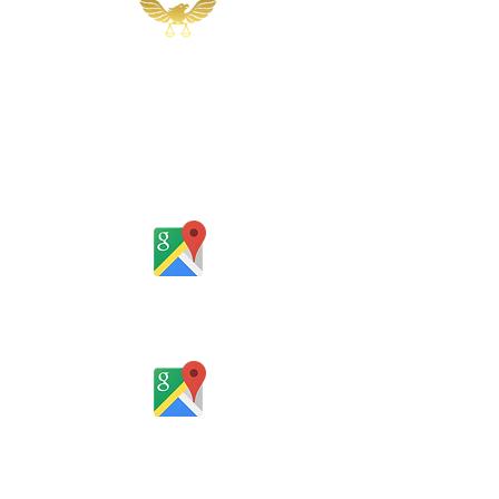
Martins, Jacob & Ponath
Sociedade de Advogados
Rua Gomes Portinho, 17 - Sala 302,
Centro, Novo Hamburgo
Rio Grande do Sul - Brasil
Rua Santa Catarina, 653, Bom Pastor,
Igrejinha
Rio Grande do Sul - Brasil
Horário de atendimento:
De segunda a sexta-feira, das 8 às
12h e das 13 às 18h